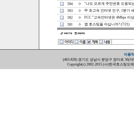
"나도 모르게 주민번호 도용되는지
594
中 초고속 인터넷 인구, 1분기 세계 
593
FCC "고속인터넷은 4Mbps 이상" 
592
앱 호스팅을 아십니까? (7/21)
591
이용
(463-828) 경기도 성남시 분당구 장미로 36(야탑동, H
Copyright(c) 2002-2015 (사)한국호스팅도메인협회