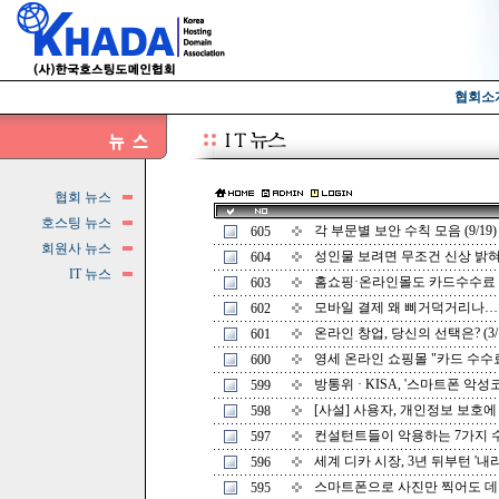
협회소
협회 뉴스
호스팅 뉴스
각 부문별 보안 수칙 모음 (9/19)
605
회원사 뉴스
성인물 보려면 무조건 신상 밝혀라?
604
IT 뉴스
홈쇼핑·온라인몰도 카드수수료 인하
603
모바일 결제 왜 삐거덕거리나…통신
602
온라인 창업, 당신의 선택은? (3/1
601
영세 온라인 쇼핑몰 "카드 수수료 
600
방통위 · KISA, '스마트폰 악성코
599
[사설] 사용자, 개인정보 보호에 더
598
컨설턴트들이 악용하는 7가지 수법 
597
세계 디카 시장, 3년 뒤부턴 '내리막'
596
스마트폰으로 사진만 찍어도 데이터
595