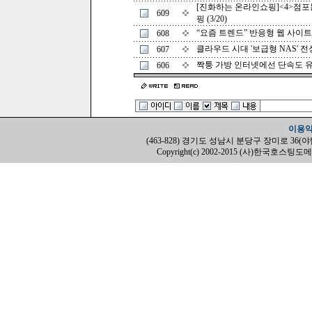
[진화하는 온라인쇼핑]<4>점포
609
핑 (3/20)
“요즘 트렌드” 반응형 웹 사이트를
608
클라우드 시대 '보급형 NAS' 전성시
607
짝퉁 가방 인터넷에선 단속도 유명무
606
이용
(463-828) 경기도 성남시 분당구 장미로 36(야탑동, H
Copyright(c) 2002-2015 (사)한국호스팅도메인협회