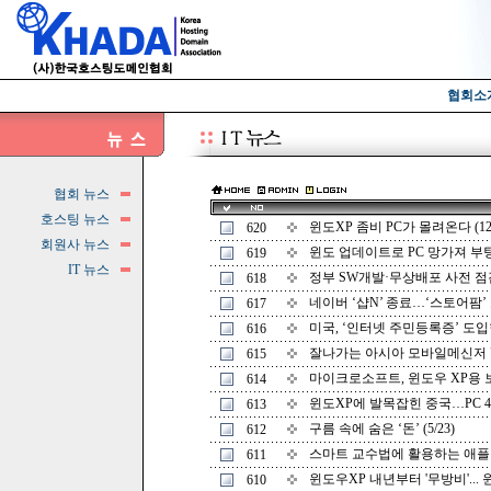
협회소
협회 뉴스
호스팅 뉴스
윈도XP 좀비 PC가 몰려온다 (12/
620
회원사 뉴스
윈도 업데이트로 PC 망가져 부팅 
619
IT 뉴스
정부 SW개발·무상배포 사전 점검한
618
네이버 ‘샵N’ 종료…‘스토어팜’ 오
617
미국, ‘인터넷 주민등록증’ 도입한다
616
잘나가는 아시아 모바일메신저 "아
615
마이크로소프트, 윈도우 XP용 보안
614
윈도XP에 발목잡힌 중국…PC 4대 
613
구름 속에 숨은 ‘돈’ (5/23)
612
스마트 교수법에 활용하는 애플리케
611
윈도우XP 내년부터 '무방비'... 윈
610