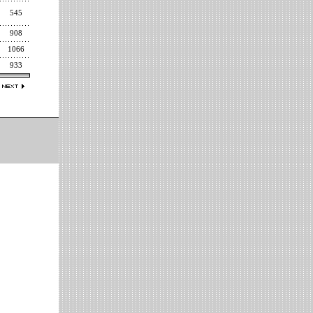
545
908
1066
933