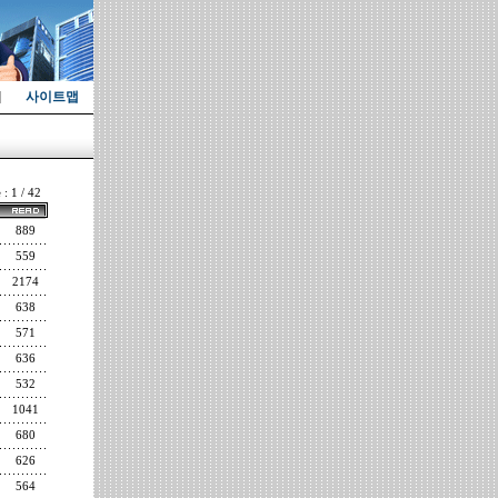
사이트맵
 : 1 / 42
889
559
2174
638
571
636
532
1041
680
626
564