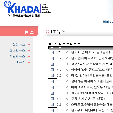
협회소
협회 뉴스
호스팅 뉴스
윈도XP 좀비 PC가 몰려온다 (12/
620
회원사 뉴스
윈도 업데이트로 PC 망가져 부팅 
619
IT 뉴스
정부 SW개발·무상배포 사전 점검한
618
네이버 ‘샵N’ 종료…‘스토어팜’ 오
617
미국, ‘인터넷 주민등록증’ 도입한다
616
잘나가는 아시아 모바일메신저 "아
615
마이크로소프트, 윈도우 XP용 보안
614
윈도XP에 발목잡힌 중국…PC 4대 
613
구름 속에 숨은 ‘돈’ (5/23)
612
스마트 교수법에 활용하는 애플리케
611
윈도우XP 내년부터 '무방비'... 윈
610