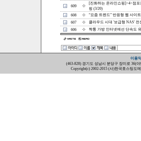
[진화하는 온라인쇼핑]<4>점포
609
핑 (3/20)
“요즘 트렌드” 반응형 웹 사이트를
608
클라우드 시대 '보급형 NAS' 전성시
607
짝퉁 가방 인터넷에선 단속도 유명무
606
이용
(463-828) 경기도 성남시 분당구 장미로 36(야탑동, H
Copyright(c) 2002-2015 (사)한국호스팅도메인협회