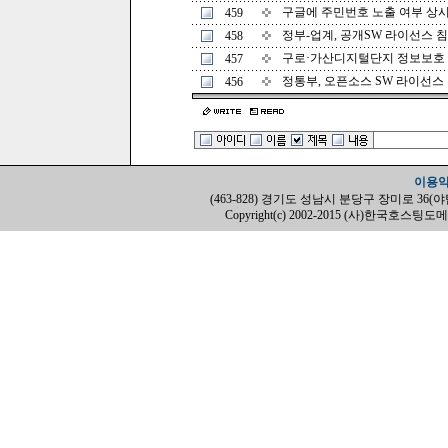
구글에 주민번호 노출 여부 상시 감
459
정부-업계, 공개SW 라이선스 침해 
458
구로·가산디지털단지 정보보호 신흥
457
정통부, 오픈소스 SW 라이선스 가이
456
이용
(463-828) 경기도 성남시 분당구 장미로 36(야탑동, H
Copyright(c) 2002-2015 (사)한국호스팅도메인협회