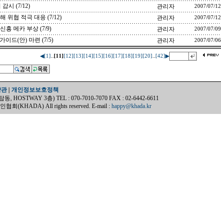
시 (7/12)
관리자
2007/07/12
위협 적극 대응 (7/12)
관리자
2007/07/12
 메카 부상 (7/9)
관리자
2007/07/09
드(안) 마련 (7/5)
관리자
2007/07/06
..
..
◀
[1]
[11]
[12]
[13]
[14]
[15]
[16]
[17]
[18]
[19]
[20]
[42]
▶
약관
|
개인정보보호정책
OSTWAY 3층) TEL : 070-7010-7070 FAX : 02-6442-6611
(KHADA) All rights reserved. E-mail :
happy@khada.kr