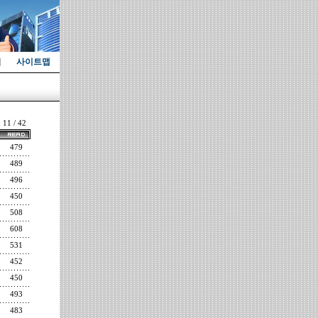
사이트맵
: 11 / 42
479
489
496
450
508
608
531
452
450
493
483