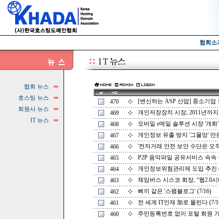
협회소
협회 뉴스
호스팅 뉴스
[변신하는 ASP 산업] 중소기업 정
470
회원사 뉴스
개인저장장치 시장, 2011년까지 두
469
IT 뉴스
모바일 e메일 솔루션 시장 '개화' (
468
개인정보 유출 방지 '그물망' 만든다
467
'전자거래 안전 보안 수단은 오직! 나
466
P2P 음악파일 공유서비스 속속 중단
465
개인정보위험관리제 도입 추진 (7
464
체임버스 시스코 회장, “웹2.0시대 
463
삐끼 같은 '스팸블로그' (7/16)
462
전 세계 IT인재 加로 몰린다 (7/1
461
주민등록번호 없이 포털 회원 가입 
460