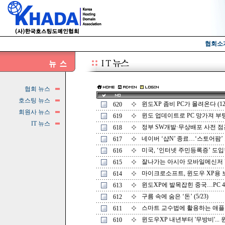
협회소
협회 뉴스
호스팅 뉴스
윈도XP 좀비 PC가 몰려온다 (12/
620
회원사 뉴스
윈도 업데이트로 PC 망가져 부팅 
619
IT 뉴스
정부 SW개발·무상배포 사전 점검한
618
네이버 ‘샵N’ 종료…‘스토어팜’ 오
617
미국, ‘인터넷 주민등록증’ 도입한다
616
잘나가는 아시아 모바일메신저 "아
615
마이크로소프트, 윈도우 XP용 보안
614
윈도XP에 발목잡힌 중국…PC 4대 
613
구름 속에 숨은 ‘돈’ (5/23)
612
스마트 교수법에 활용하는 애플리케
611
윈도우XP 내년부터 '무방비'... 윈
610