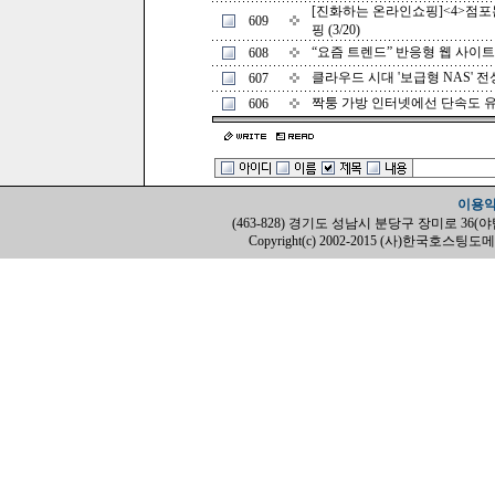
[진화하는 온라인쇼핑]<4>점포
609
핑 (3/20)
“요즘 트렌드” 반응형 웹 사이트를
608
클라우드 시대 '보급형 NAS' 전성시
607
짝퉁 가방 인터넷에선 단속도 유명무
606
이용
(463-828) 경기도 성남시 분당구 장미로 36(야탑동, H
Copyright(c) 2002-2015 (사)한국호스팅도메인협회