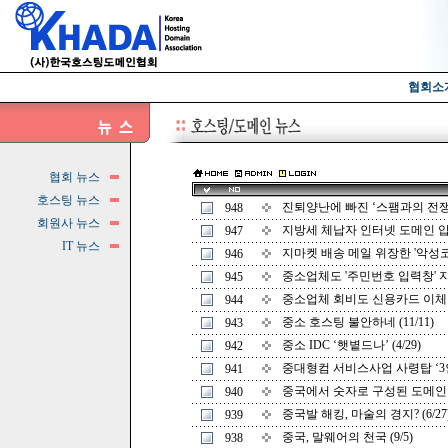
협회소
협회 뉴스
호스팅 뉴스
진퇴양난에 빠진 ‘스팸과의 전쟁’ (
948
회원사 뉴스
지방세 체납자 인터넷 도메인 압류 
947
IT 뉴스
지마켓 배송 메일 위장한 '악성코드'
946
중소업체도 '주민번호 입력창' 지워
945
중소업체 회비도 신용카드 이체 가능
944
중소 호스팅 불안하네 (11/11)
943
중소 IDC ‘햇볕드나’ (4/29)
942
중대형컴 서비스사업 사령탑 ‘3인방
941
중국에서 숫자로 구성된 도메인 쓰는
940
중국발 해킹, 마술의 경지? (6/27
939
중국, 말웨어의 천국 (9/5)
938