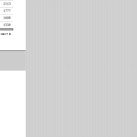
2113
1777
1608
1558