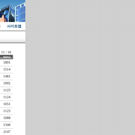
사이트맵
: 11 / 16
1891
1514
1481
1092
1125
1124
1051
1125
1088
1346
2147