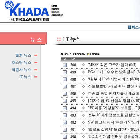
협회소
협회 뉴스
호스팅 뉴스
'MP3P' 작은 고추가 맵다 (9/3)
500
회원사 뉴스
PG사 "카드수수료 낮춰달라" (8/
499
IT 뉴스
9월부터 IPv6 시범서비스 (8/30)
498
정보보호법 3개로 확대 발전 시킨다
497
한중일 통합 전자지불서비스 오픈 (
496
[기자수첩]PG산업의 명암 (8/10
495
"PG이용 '가맹점'도 보호를…" (8/
494
정부,10여개 정보보호 관련법 대수술
493
SW 친고죄 폐지 '독인가 약인가' (
492
'업로드 실명제' 도입한다 (8/23)
491
TIOD, 신개념 인터넷 공유폴더 서
490