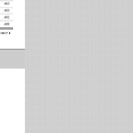
465
493
492
499