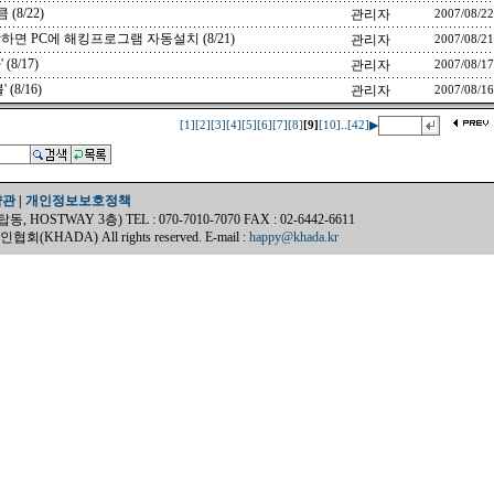
8/22)
관리자
2007/08/22
하면 PC에 해킹프로그램 자동설치 (8/21)
관리자
2007/08/21
8/17)
관리자
2007/08/17
8/16)
관리자
2007/08/16
..
[1]
[2]
[3]
[4]
[5]
[6]
[7]
[8]
[9]
[10]
[42]
▶
약관
|
개인정보보호정책
OSTWAY 3층) TEL : 070-7010-7070 FAX : 02-6442-6611
(KHADA) All rights reserved. E-mail :
happy@khada.kr