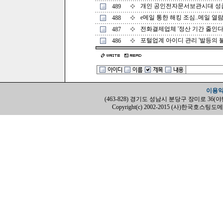
개인 공인전자문서보관시대 성큼 (
489
e메일 통한 해킹 조심..메일 열람
488
전화결제업체 '정산 기간 줄인다' (
487
포털업계 아이디 관리 '발등의 불' (
486
이용
(463-828) 경기도 성남시 분당구 장미로 36(야탑동, H
Copyright(c) 2002-2015 (사)한국호스팅도메인협회