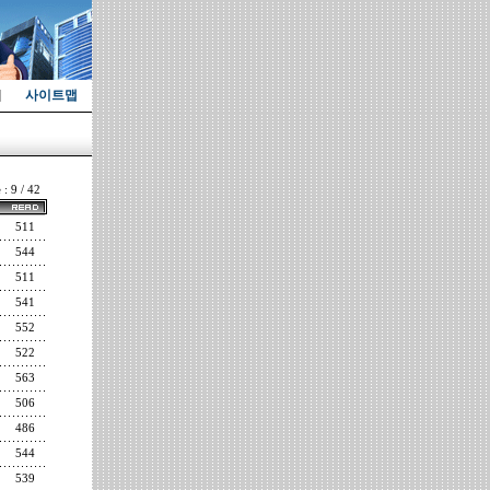
사이트맵
 : 9 / 42
511
544
511
541
552
522
563
506
486
544
539