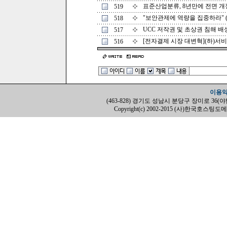
표준산업분류, 8년만에 전면 개정 (
519
"보안관제에 역량을 집중하라" (12
518
UCC 저작권 및 초상권 침해 배상책
517
[전자결제 시장 대변혁](하)서비스가
516
이용
(463-828) 경기도 성남시 분당구 장미로 36(야탑동, H
Copyright(c) 2002-2015 (사)한국호스팅도메인협회