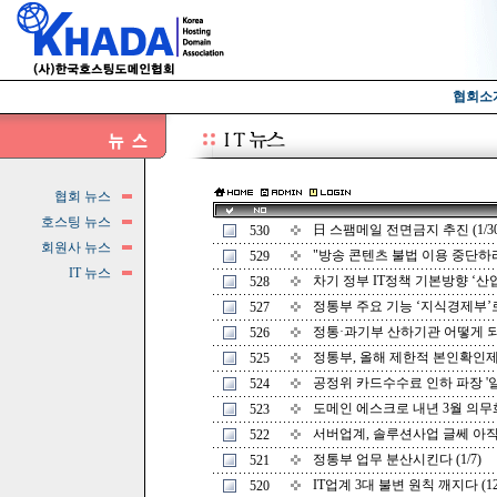
협회소
협회 뉴스
호스팅 뉴스
日 스팸메일 전면금지 추진 (1/30
530
회원사 뉴스
"방송 콘텐츠 불법 이용 중단하라" 
529
IT 뉴스
차기 정부 IT정책 기본방향 ‘산업의 
528
정통부 주요 기능 ‘지식경제부’로 
527
정통·과기부 산하기관 어떻게 되나 
526
정통부, 올해 제한적 본인확인제 사
525
공정위 카드수수료 인하 파장 '일파만
524
도메인 에스크로 내년 3월 의무화 
523
서버업계, 솔루션사업 글쎄 아직은 
522
정통부 업무 분산시킨다 (1/7)
521
IT업계 3대 불변 원칙 깨지다 (12/
520