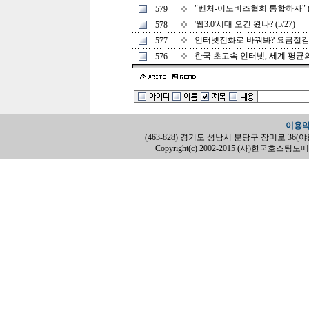
"벤처-이노비즈협회 통합하자" (7
579
'웹3.0'시대 오긴 왔나? (5/27)
578
인터넷전화로 바꿔봐? 요금절감 '짭짤
577
한국 초고속 인터넷, 세계 평균의 1
576
이용
(463-828) 경기도 성남시 분당구 장미로 36(야탑동, H
Copyright(c) 2002-2015 (사)한국호스팅도메인협회