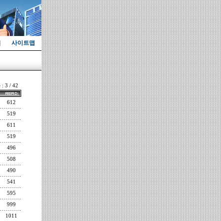
사이트맵
 : 3 / 42
612
519
611
519
496
508
490
541
595
999
1011