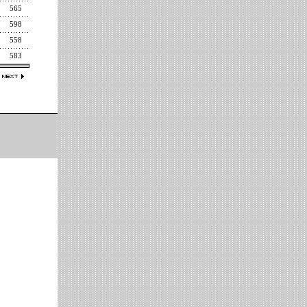
565
598
558
583