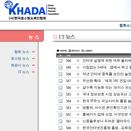
협회소
협회 뉴스
호스팅 뉴스
인터넷 실명제 위헌 여부 둘러싸고
590
회원사 뉴스
거침없는 S세대…앱에서 뛰고 웹에
589
IT 뉴스
작년 인터넷 중독률 성인만 늘었다 
588
무선랜 확대…'세계 3위' 진입 (4/
587
갈수록 지능화 되는 '보이스 피싱' (
586
국내 정보보호 시장 상승곡선 그린다
585
한국 IP주소 피싱사이트 활용 늘었다
584
방통위, 아이핀 본인확인기관 5곳 지
583
홈페이지 업체 선정, 이것만은 꼭 
582
신종플루보다 두려운 '클라우드 보안'
581
한국인터넷진흥원 출범...김희정 원장
580