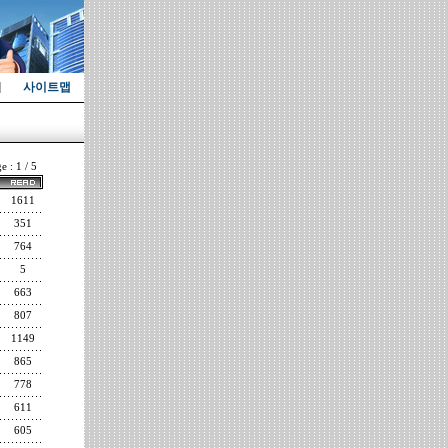
사이트맵
e : 1 / 5
1611
351
764
5
663
807
1149
865
778
611
605