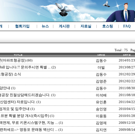
개
협회가입
뉴스
게시판
자료실
호스팅
FAQ
Total : 75 Pag
(아파트형공장)
김동수
(60)
2014/01/23
ll 입니다.!! 문의주시면 특별 ...
더빌
(2)
2013/08/27
트형공장) 소식
김동수
2012/02/29
김영준
2012/02/22
분양안내
김동수
(1)
2011/08/30
공장 친절상담해드리겠습니다.
이석배
(1)
2011/08/18
산업센터) 자료입니다.
유인훈
(1)
2011/04/22
업개요 및 입주안내
송인영
(1)
2010/04/15
유분 특별 분양 개시(즉시입주)
이용동
(1)
2010/01/28
제, 무료 키폰시스템구현, 지능 ...
김영제
(1)
2009/12/18
세요--> 영등포 문래동 벽산디 ...
김지연
(1)
2009/08/14