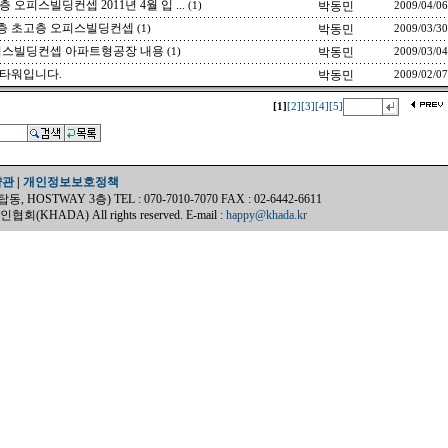
오피스빌딩컨셉 2011년 4월 입 ...
박동민
(1)
2009/04/06
층 초고층 오피스빌딩컨셉
박동민
(1)
2009/03/30
오피스빌딩컨셉 아파트형공장 내용
박동민
(1)
2009/03/04
타워입니다.
박동민
2009/02/07
[1]
[2]
[3]
[4]
[5]
약관
|
개인정보보호정책
OSTWAY 3층) TEL : 070-7010-7070 FAX : 02-6442-6611
(KHADA) All rights reserved. E-mail :
happy@khada.kr