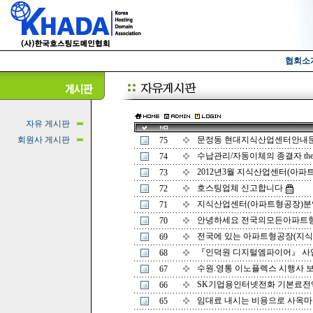
협회소
자유 게시판
회원사 게시판
문정동 현대지식산업센터안내문
75
수납관리/자동이체의 종결자 thebi
74
2012년3월 지식산업센터(아파
73
호스팅업체 신고합니다
72
지식산업센터(아파트형공장)
71
안녕하세요 전국의모든아파트형
70
전국에 있는 아파트형공장(지식
69
『인덕원 디지털엠파이어』 사
68
수원.영통 이노플렉스 시행사 보
67
SK기업용인터넷전화 기본료전액면
66
임대료 내시는 비용으로 사옥마련하
65