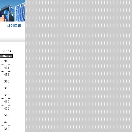
사이트맵
: 12 / 73
918
401
458
368
395
395
439
436
506
470
389