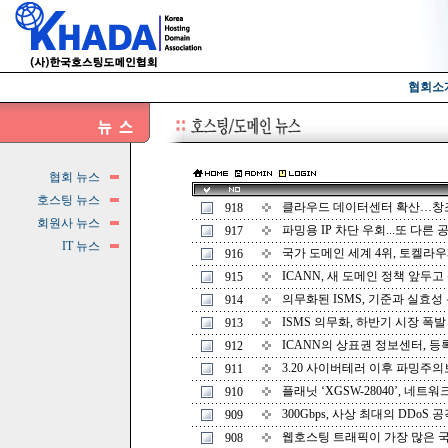
협회소
협회 뉴스
호스팅 뉴스
클라우드 데이터센터 확산…창조경
918
회원사 뉴스
파밍용 IP 차단 우회...또 다른 공
917
IT 뉴스
국가 도메인 세계 4위, 토켈라우제
916
ICANN, 새 도메인 정책 앞두고 
915
의무화된 ISMS, 기준과 실효성 두고
914
ISMS 의무화, 하반기 시장 폭발 예
913
ICANN의 상표권 정보센터, 등록 
912
3.20 사이버테러 이후 파밍주의보 발
911
플래닛 ‘XGSW-28040’, 네트워크
910
300Gbps, 사상 최대의 DDoS 공격
909
웹호스팅 트래픽이 가장 많은 국가는
908