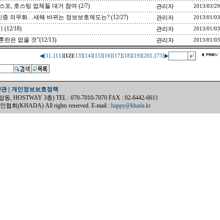
스포, 호스팅 업체들 대거 참여 (2/7)
관리자
2013/03/29
증 의무화…새해 바뀌는 정보보호제도는? (12/27)
관리자
2013/01/03
12/18)
관리자
2013/01/03
은 없을 것”(12/13)
관리자
2013/01/03
..
..
◀
[1]
[11]
[12]
[13]
[14]
[15]
[16]
[17]
[18]
[19]
[20]
[73]
▶
약관
|
개인정보보호정책
OSTWAY 3층) TEL : 070-7010-7070 FAX : 02-6442-6611
(KHADA) All rights reserved. E-mail :
happy@khada.kr