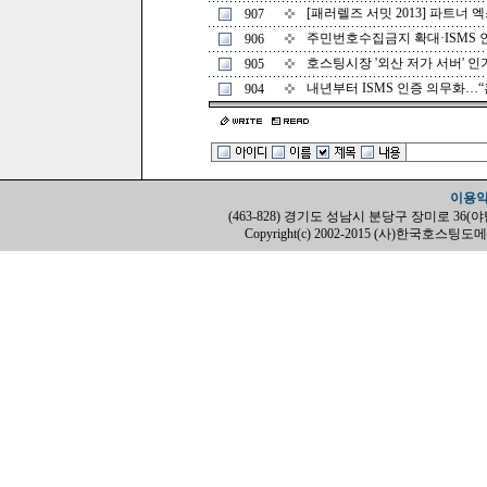
[패러렐즈 서밋 2013] 파트너 엑
907
주민번호수집금지 확대·ISMS 인
906
호스팅시장 '외산 저가 서버' 인기 (
905
내년부터 ISMS 인증 의무화…“혼란
904
이용
(463-828) 경기도 성남시 분당구 장미로 36(야탑동, H
Copyright(c) 2002-2015 (사)한국호스팅도메인협회