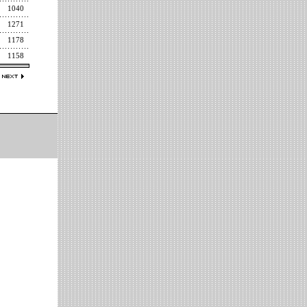
1040
1271
1178
1158