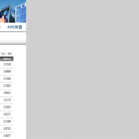
사이트맵
: 11 / 16
1310
1089
1106
1282
1061
1272
1502
1027
1198
1055
1407