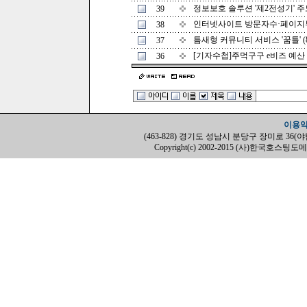
정보보호 솔루션 '제2전성기' 주도 
39
인터넷사이트 방문자수·페이지뷰 순
38
틈새형 커뮤니티 서비스 '꿈틀' (8/
37
[기자수첩]주먹구구 e비즈 예산 (8
36
이용
(463-828) 경기도 성남시 분당구 장미로 36(야탑동, H
Copyright(c) 2002-2015 (사)한국호스팅도메인협회