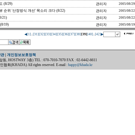
(8/29)
관리자
2005/08/29
위 '산정방식 개선' 목소리 크다 (8/22)
관리자
2005/08/22
21)
관리자
2005/08/22
/19)
관리자
2005/08/19
..
..
◀
[1]
[31]
[32]
[33]
[34]
[35]
[36]
[37]
[38]
[39]
[40]
[42]
▶
약관
|
개인정보보호정책
OSTWAY 3층) TEL : 070-7010-7070 FAX : 02-6442-6611
(KHADA) All rights reserved. E-mail :
happy@khada.kr