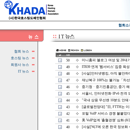
협회소
협회 뉴스
호스팅 뉴스
미니홈피·블로그 여성 및 20대가 많
50
회원사 뉴스
IT839 연계 '웹서비스' 집중 육성 (
49
IT 뉴스
[사설]인터넷뱅킹, 아직 불안하다니
48
재난복구 100%는 불가능「차선책
47
중기청ㆍ중기진흥공단, 중기 해외진
46
서울시, 인터넷전화·IPv6 전격 도입
45
"국내 상용 무선랜 10분도 안돼 해킹
44
[글로벌전망대] "日, FTTH는 이젠
43
포털 VoIP 서비스 경쟁 불붙었다 (
42
美 VoIP업계 '출혈경쟁' 심화 (8/2
41
[사설]'빅3'에 오른 한국 정보화 수준
40