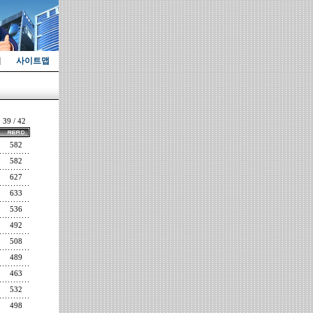
사이트맵
: 39 / 42
582
582
627
633
536
492
508
489
463
532
498