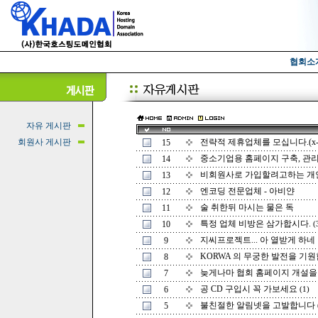
협회소
자유 게시판
회원사 게시판
전략적 제휴업체를 모십니다.(x-y.
15
중소기업용 홈페이지 구축, 관
14
비회원사로 가입할려고하는 개인
13
엔코딩 전문업체 - 아비얀
12
술 취한뒤 마시는 물은 독
11
특정 업체 비방은 삼가합시다.
10
(
지씨프로젝트... 아 열받게 하네
9
KORWA 의 무궁한 발전을 기원
8
늦게나마 협회 홈페이지 개설을
7
공 CD 구입시 꼭 가보세요
6
(1)
불친절한 알림넷을 고발합니다
5